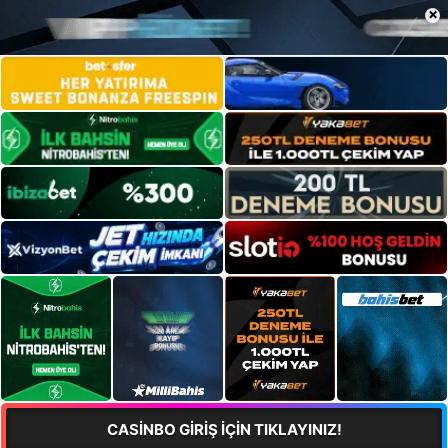
×
CASİNBO GİRİŞ İÇİN TIKLAYINIZ!