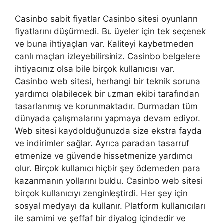
Casinbo sabit fiyatlar Casinbo sitesi oyunların
fiyatlarını düşürmedi. Bu üyeler için tek seçenek
ve buna ihtiyaçları var. Kaliteyi kaybetmeden
canlı maçları izleyebilirsiniz. Casinbo belgelere
ihtiyacınız olsa bile birçok kullanıcısı var.
Casinbo web sitesi, herhangi bir teknik soruna
yardımcı olabilecek bir uzman ekibi tarafından
tasarlanmış ve korunmaktadır. Durmadan tüm
dünyada çalışmalarını yapmaya devam ediyor.
Web sitesi kaydolduğunuzda size ekstra fayda
ve indirimler sağlar. Ayrıca paradan tasarruf
etmenize ve güvende hissetmenize yardımcı
olur. Birçok kullanıcı hiçbir şey ödemeden para
kazanmanın yollarını buldu. Casinbo web sitesi
birçok kullanıcıyı zenginleştirdi. Her şey için
sosyal medyayı da kullanır. Platform kullanıcıları
ile samimi ve şeffaf bir diyalog içindedir ve