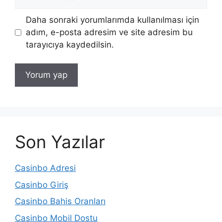
sitesi
Daha sonraki yorumlarımda kullanılması için
adım, e-posta adresim ve site adresim bu
tarayıcıya kaydedilsin.
Son Yazılar
Casinbo Adresi
Casinbo Giriş
Casinbo Bahis Oranları
Casinbo Mobil Dostu