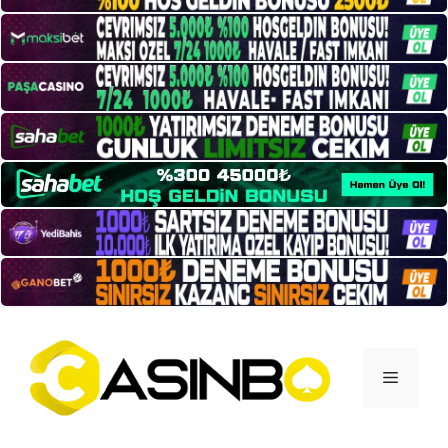
İçeriğe
atla
Menü