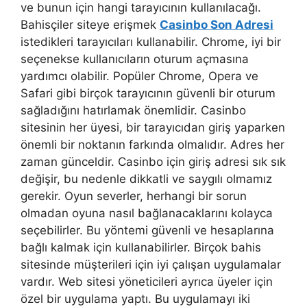
ve bunun için hangi tarayıcının kullanılacağı.
Bahisçiler siteye erişmek
Casinbo Son Adresi
istedikleri tarayıcıları kullanabilir. Chrome, iyi bir
seçenekse kullanıcıların oturum açmasına
yardımcı olabilir. Popüler Chrome, Opera ve
Safari gibi birçok tarayıcının güvenli bir oturum
sağladığını hatırlamak önemlidir. Casinbo
sitesinin her üyesi, bir tarayıcıdan giriş yaparken
önemli bir noktanın farkında olmalıdır. Adres her
zaman günceldir. Casinbo için giriş adresi sık sık
değişir, bu nedenle dikkatli ve saygılı olmamız
gerekir. Oyun severler, herhangi bir sorun
olmadan oyuna nasıl bağlanacaklarını kolayca
seçebilirler. Bu yöntemi güvenli ve hesaplarına
bağlı kalmak için kullanabilirler. Birçok bahis
sitesinde müşterileri için iyi çalışan uygulamalar
vardır. Web sitesi yöneticileri ayrıca üyeler için
özel bir uygulama yaptı. Bu uygulamayı iki