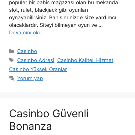
popüler bir bahis mağazası olan bu mekanda
slot, rulet, blackjack gibi oyunları
oynayabilirsiniz. Bahislerinizde size yardımcı
olacaklardır. Siteyi bilmeyen oyun ve …
Devamını oku
Kategoriler
Casinbo
Etiketler
Casinbo Adresi
,
Casinbo Kaliteli Hizmet
,
Casinbo Yüksek Oranlar
Yorum yap
Casinbo Güvenli
Bonanza