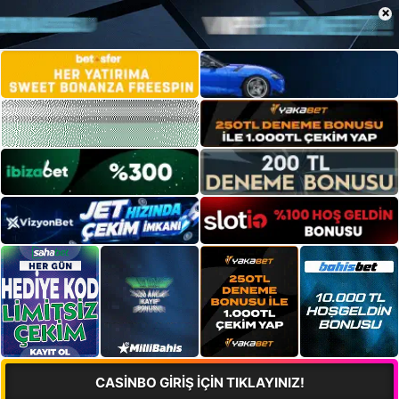
×
CASİNBO GİRİŞ İÇİN TIKLAYINIZ!