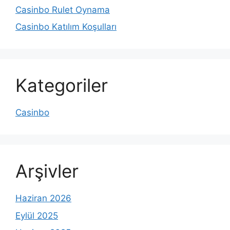
Casinbo Rulet Oynama
Casinbo Katılım Koşulları
Kategoriler
Casinbo
Arşivler
Haziran 2026
Eylül 2025