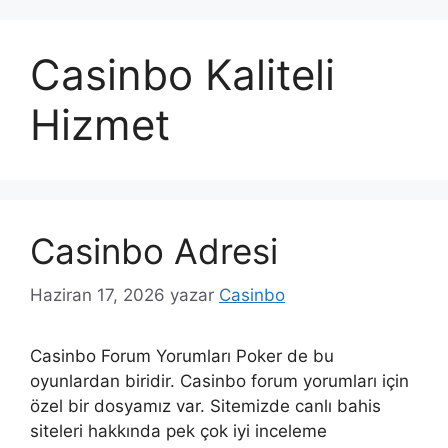
Casinbo Kaliteli
Hizmet
Casinbo Adresi
Haziran 17, 2026
yazar
Casinbo
Casinbo Forum Yorumları Poker de bu
oyunlardan biridir. Casinbo forum yorumları için
özel bir dosyamız var. Sitemizde canlı bahis
siteleri hakkında pek çok iyi inceleme