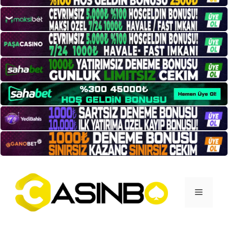
İçeriğe
atla
Menü