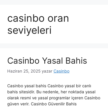
casinbo oran
seviyeleri
Casinbo Yasal Bahis
Haziran 25, 2025
yazar
Casinbo
Casinbo yasal bahis Casinbo yasal bir canlı
bahis sitesidir. Bu nedenle, her noktada yasal
olarak resmi ve yasal programlar içeren Casinbo
güven verir. Casinbo Güvenilir Bahis