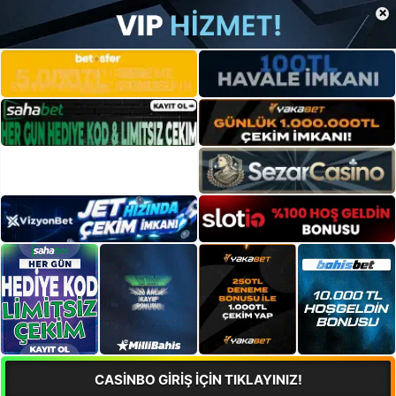
×
CASİNBO GİRİŞ İÇİN TIKLAYINIZ!