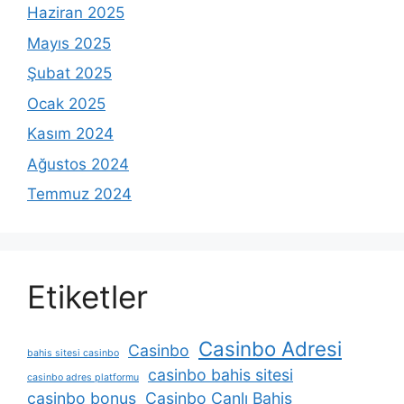
Haziran 2025
Mayıs 2025
Şubat 2025
Ocak 2025
Kasım 2024
Ağustos 2024
Temmuz 2024
Etiketler
Casinbo Adresi
Casinbo
bahis sitesi casinbo
casinbo bahis sitesi
casinbo adres platformu
casinbo bonus
Casinbo Canlı Bahis