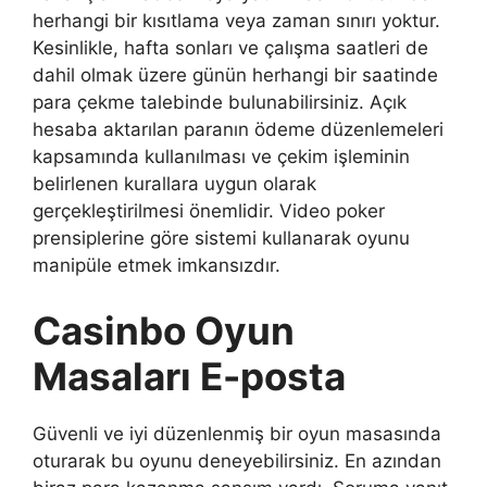
herhangi bir kısıtlama veya zaman sınırı yoktur.
Kesinlikle, hafta sonları ve çalışma saatleri de
dahil olmak üzere günün herhangi bir saatinde
para çekme talebinde bulunabilirsiniz. Açık
hesaba aktarılan paranın ödeme düzenlemeleri
kapsamında kullanılması ve çekim işleminin
belirlenen kurallara uygun olarak
gerçekleştirilmesi önemlidir. Video poker
prensiplerine göre sistemi kullanarak oyunu
manipüle etmek imkansızdır.
Casinbo Oyun
Masaları E-posta
Güvenli ve iyi düzenlenmiş bir oyun masasında
oturarak bu oyunu deneyebilirsiniz. En azından