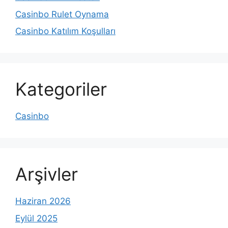
Casinbo Rulet Oynama
Casinbo Katılım Koşulları
Kategoriler
Casinbo
Arşivler
Haziran 2026
Eylül 2025