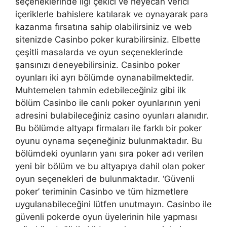
seçeneklerinde ilgi çekici ve heyecan verici
içeriklerle bahislere katılarak ve oynayarak para
kazanma fırsatına sahip olabilirsiniz ve web
sitenizde Casinbo poker kurabilirsiniz. Elbette
çeşitli masalarda ve oyun seçeneklerinde
şansınızı deneyebilirsiniz. Casinbo poker
oyunları iki ayrı bölümde oynanabilmektedir.
Muhtemelen tahmin edebileceğiniz gibi ilk
bölüm Casinbo ile canlı poker oyunlarının yeni
adresini bulabileceğiniz casino oyunları alanıdır.
Bu bölümde altyapı firmaları ile farklı bir poker
oyunu oynama seçeneğiniz bulunmaktadır. Bu
bölümdeki oyunların yanı sıra poker adı verilen
yeni bir bölüm ve bu altyapıya dahil olan poker
oyun seçenekleri de bulunmaktadır. ‘Güvenli
poker’ teriminin Casinbo ve tüm hizmetlere
uygulanabileceğini lütfen unutmayın. Casinbo ile
güvenli pokerde oyun üyelerinin hile yapması