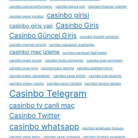
casinbo casino performansı
casinbo dünya slot
casinbo finansal i̇şlemler
casinbo girisi
casinbo genel kurallar
Casinbo Giriş
casinbo giris yap
Casinbo Güncel Giriş
casinbo güvenli bonanza
casinbo i̇nternet erişimi
casinbo masaüstü avantajları
casinbo maç izleme
casinbo mevduat faaliyetleri
casinbo mobil durum
casinbo mutlu müşteriler
casinbo oran seviyeleri
casinbo oyun giriş
casinbo para yatirma
casinbo platform girişi
casinbo poker seçenekleri
casinbo sanal eğitim
casinbo site tasarımı
casinbo snowy casino
casinbo sorun çözümü
casinbo tanıtım reklamı
Casinbo Telegram
casinbo tv canli maç
Casinbo Twitter
casinbo whatsapp
casinbo whatsapp bonusu
casinbo yasal bahis
casinbo yasal uygunluk
casinbo ücretsiz uygulama