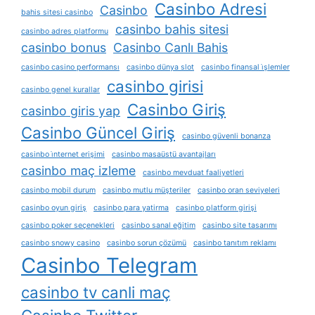
Casinbo Adresi
Casinbo
bahis sitesi casinbo
casinbo bahis sitesi
casinbo adres platformu
casinbo bonus
Casinbo Canlı Bahis
casinbo casino performansı
casinbo dünya slot
casinbo finansal i̇şlemler
casinbo girisi
casinbo genel kurallar
Casinbo Giriş
casinbo giris yap
Casinbo Güncel Giriş
casinbo güvenli bonanza
casinbo i̇nternet erişimi
casinbo masaüstü avantajları
casinbo maç izleme
casinbo mevduat faaliyetleri
casinbo mobil durum
casinbo mutlu müşteriler
casinbo oran seviyeleri
casinbo oyun giriş
casinbo para yatirma
casinbo platform girişi
casinbo poker seçenekleri
casinbo sanal eğitim
casinbo site tasarımı
casinbo snowy casino
casinbo sorun çözümü
casinbo tanıtım reklamı
Casinbo Telegram
casinbo tv canli maç