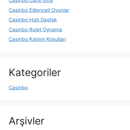
Casinbo Canlı Giriş
Casinbo Eğlenceli Oyunlar
Casinbo Hızlı Destek
Casinbo Rulet Oynama
Casinbo Katılım Koşulları
Kategoriler
Casinbo
Arşivler