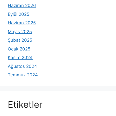
Haziran 2026
Eylül 2025
Haziran 2025
Mayıs 2025
Şubat 2025
Ocak 2025
Kasım 2024
Ağustos 2024
Temmuz 2024
Etiketler