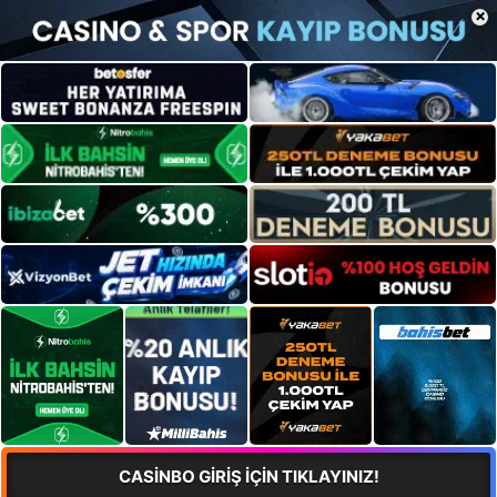
×
CASİNBO GİRİŞ İÇİN TIKLAYINIZ!