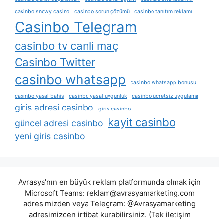
casinbo snowy casino
casinbo sorun çözümü
casinbo tanıtım reklamı
Casinbo Telegram
casinbo tv canli maç
Casinbo Twitter
casinbo whatsapp
casinbo whatsapp bonusu
casinbo yasal bahis
casinbo yasal uygunluk
casinbo ücretsiz uygulama
giris adresi casinbo
giris casinbo
kayit casinbo
güncel adresi casinbo
yeni giris casinbo
Avrasya'nın en büyük reklam platformunda olmak için
Microsoft Teams:
reklam@avrasyamarketing.com
adresimizden veya Telegram: @Avrasyamarketing
adresimizden irtibat kurabilirsiniz. (Tek iletişim