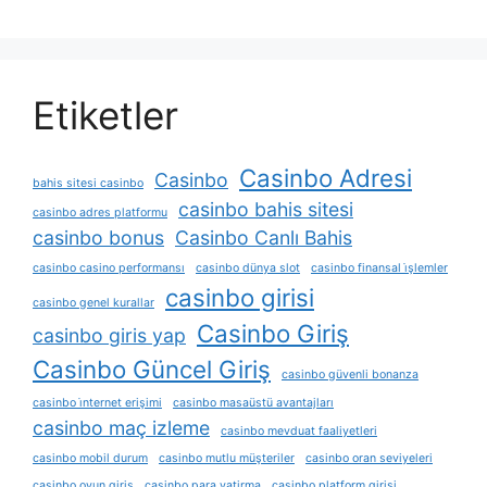
Etiketler
Casinbo Adresi
Casinbo
bahis sitesi casinbo
casinbo bahis sitesi
casinbo adres platformu
casinbo bonus
Casinbo Canlı Bahis
casinbo casino performansı
casinbo dünya slot
casinbo finansal i̇şlemler
casinbo girisi
casinbo genel kurallar
Casinbo Giriş
casinbo giris yap
Casinbo Güncel Giriş
casinbo güvenli bonanza
casinbo i̇nternet erişimi
casinbo masaüstü avantajları
casinbo maç izleme
casinbo mevduat faaliyetleri
casinbo mobil durum
casinbo mutlu müşteriler
casinbo oran seviyeleri
casinbo oyun giriş
casinbo para yatirma
casinbo platform girişi