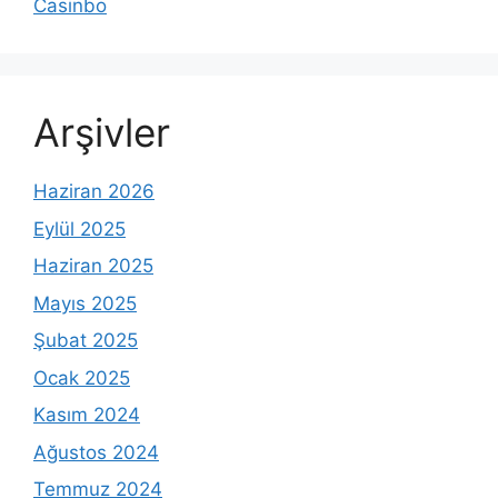
Casinbo
Arşivler
Haziran 2026
Eylül 2025
Haziran 2025
Mayıs 2025
Şubat 2025
Ocak 2025
Kasım 2024
Ağustos 2024
Temmuz 2024