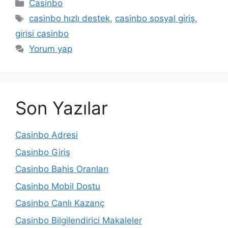
Kategoriler
Casinbo
Etiketler
casinbo hızlı destek
,
casinbo sosyal giriş
,
girisi casinbo
Yorum yap
Son Yazılar
Casinbo Adresi
Casinbo Giriş
Casinbo Bahis Oranları
Casinbo Mobil Dostu
Casinbo Canlı Kazanç
Casinbo Bilgilendirici Makaleler