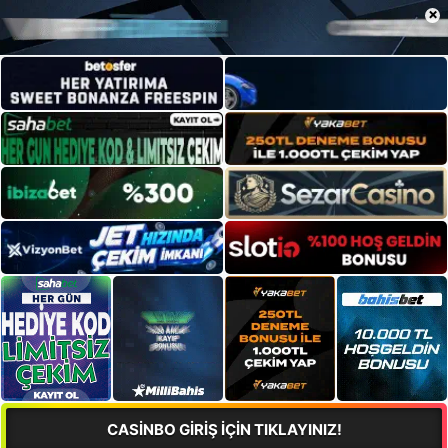
×
CASİNBO GİRİŞ İÇİN TIKLAYINIZ!