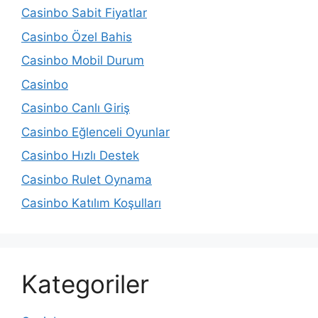
Casinbo Sabit Fiyatlar
Casinbo Özel Bahis
Casinbo Mobil Durum
Casinbo
Casinbo Canlı Giriş
Casinbo Eğlenceli Oyunlar
Casinbo Hızlı Destek
Casinbo Rulet Oynama
Casinbo Katılım Koşulları
Kategoriler