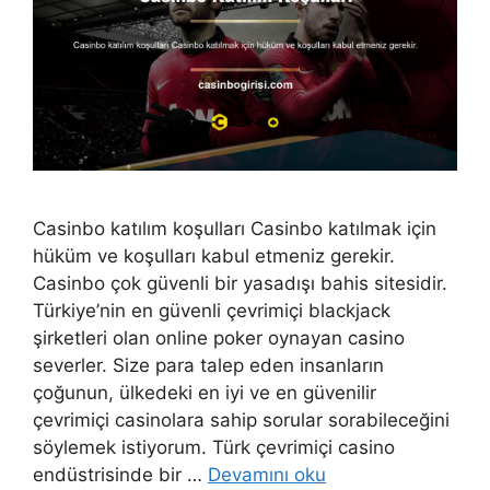
Casinbo katılım koşulları Casinbo katılmak için
hüküm ve koşulları kabul etmeniz gerekir.
Casinbo çok güvenli bir yasadışı bahis sitesidir.
Türkiye’nin en güvenli çevrimiçi blackjack
şirketleri olan online poker oynayan casino
severler. Size para talep eden insanların
çoğunun, ülkedeki en iyi ve en güvenilir
çevrimiçi casinolara sahip sorular sorabileceğini
söylemek istiyorum. Türk çevrimiçi casino
endüstrisinde bir …
Devamını oku