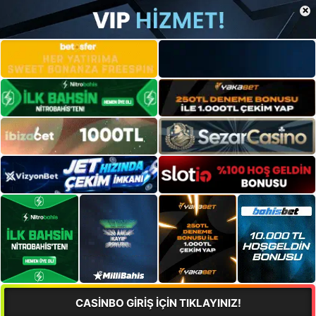
×
CASİNBO GİRİŞ İÇİN TIKLAYINIZ!