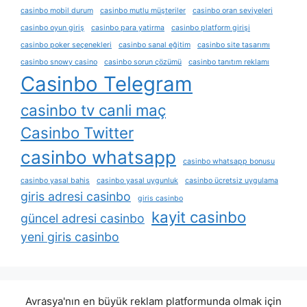
casinbo mobil durum
casinbo mutlu müşteriler
casinbo oran seviyeleri
casinbo oyun giriş
casinbo para yatirma
casinbo platform girişi
casinbo poker seçenekleri
casinbo sanal eğitim
casinbo site tasarımı
casinbo snowy casino
casinbo sorun çözümü
casinbo tanıtım reklamı
Casinbo Telegram
casinbo tv canli maç
Casinbo Twitter
casinbo whatsapp
casinbo whatsapp bonusu
casinbo yasal bahis
casinbo yasal uygunluk
casinbo ücretsiz uygulama
giris adresi casinbo
giris casinbo
kayit casinbo
güncel adresi casinbo
yeni giris casinbo
Avrasya'nın en büyük reklam platformunda olmak için