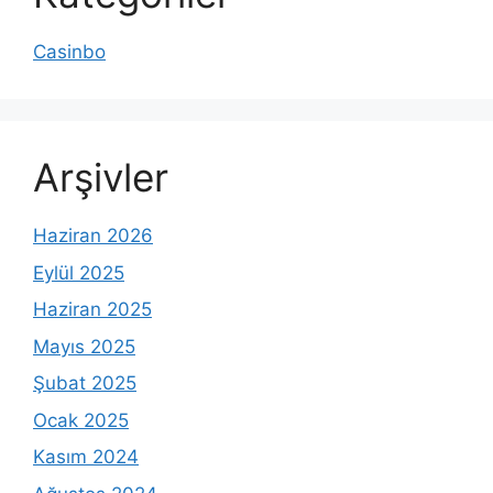
Casinbo
Arşivler
Haziran 2026
Eylül 2025
Haziran 2025
Mayıs 2025
Şubat 2025
Ocak 2025
Kasım 2024