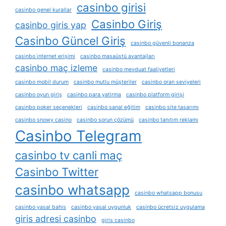
casinbo girisi
casinbo genel kurallar
Casinbo Giriş
casinbo giris yap
Casinbo Güncel Giriş
casinbo güvenli bonanza
casinbo i̇nternet erişimi
casinbo masaüstü avantajları
casinbo maç izleme
casinbo mevduat faaliyetleri
casinbo mobil durum
casinbo mutlu müşteriler
casinbo oran seviyeleri
casinbo oyun giriş
casinbo para yatirma
casinbo platform girişi
casinbo poker seçenekleri
casinbo sanal eğitim
casinbo site tasarımı
casinbo snowy casino
casinbo sorun çözümü
casinbo tanıtım reklamı
Casinbo Telegram
casinbo tv canli maç
Casinbo Twitter
casinbo whatsapp
casinbo whatsapp bonusu
casinbo yasal bahis
casinbo yasal uygunluk
casinbo ücretsiz uygulama
giris adresi casinbo
giris casinbo