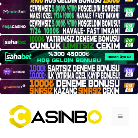
İçeriğe
atla
Menü