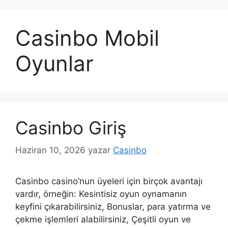
Casinbo Mobil
Oyunlar
Casinbo Giriş
Haziran 10, 2026
yazar
Casinbo
Casinbo casino’nun üyeleri için birçok avantajı
vardır, örneğin: Kesintisiz oyun oynamanın
keyfini çıkarabilirsiniz, Bonuslar, para yatırma ve
çekme işlemleri alabilirsiniz, Çeşitli oyun ve