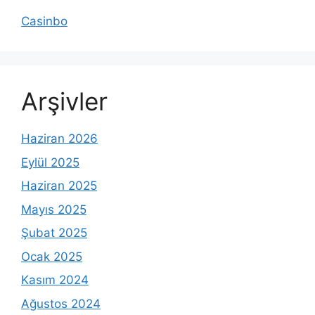
Casinbo
Arşivler
Haziran 2026
Eylül 2025
Haziran 2025
Mayıs 2025
Şubat 2025
Ocak 2025
Kasım 2024
Ağustos 2024