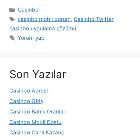
Kategoriler
Casinbo
Etiketler
casinbo mobil durum
,
Casinbo Twitter
,
casinbo uygulama çözümü
Yorum yap
Son Yazılar
Casinbo Adresi
Casinbo Giriş
Casinbo Bahis Oranları
Casinbo Mobil Dostu
Casinbo Canlı Kazanç