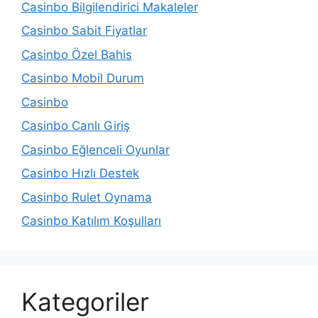
Casinbo Bilgilendirici Makaleler
Casinbo Sabit Fiyatlar
Casinbo Özel Bahis
Casinbo Mobil Durum
Casinbo
Casinbo Canlı Giriş
Casinbo Eğlenceli Oyunlar
Casinbo Hızlı Destek
Casinbo Rulet Oynama
Casinbo Katılım Koşulları
Kategoriler